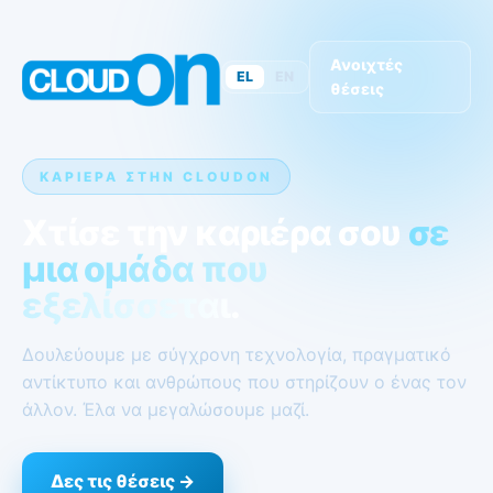
Ανοιχτές
EL
EN
θέσεις
ΚΑΡΙΈΡΑ ΣΤΗΝ CLOUDON
Χτίσε την καριέρα σου
σε
μια ομάδα που
εξελίσσεται.
Δουλεύουμε με σύγχρονη τεχνολογία, πραγματικό
αντίκτυπο και ανθρώπους που στηρίζουν ο ένας τον
άλλον. Έλα να μεγαλώσουμε μαζί.
Δες τις θέσεις →