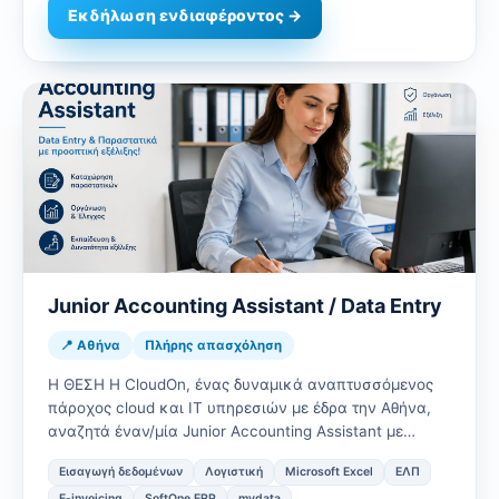
Εκδήλωση ενδιαφέροντος →
Junior Accounting Assistant / Data Entry
📍 Αθήνα
Πλήρης απασχόληση
Η ΘΕΣΗ Η CloudOn, ένας δυναμικά αναπτυσσόμενος
πάροχος cloud και IT υπηρεσιών με έδρα την Αθήνα,
αναζητά έναν/μία Junior Accounting Assistant με
έμφαση στην καταχώριση κα…
Εισαγωγή δεδομένων
Λογιστική
Microsoft Excel
ΕΛΠ
E-invoicing
SoftOne ERP
mydata