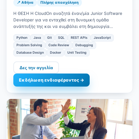
📍 Αθήνα
Πλήρης απασχόληση
Η ΘΕΣΗ Η CloudOn αναζητά έναν/μία Junior Software
Developer για να ενταχθεί στη δυναμική ομάδα
ανάπτυξής της και να συμβάλει στη δημιουργία
σύγχρονων και καινοτόμων cloud…
Python
Java
Git
SQL
REST APIs
JavaScript
Problem Solving
Code Review
Debugging
Database Design
Docker
Unit Testing
Δες την αγγελία
Εκδήλωση ενδιαφέροντος →