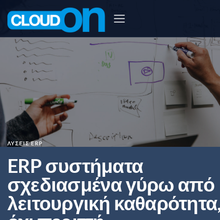
Μετάβαση
στο
περιεχόμενο
ΛΎΣΕΙΣ ERP
ERP συστήματα
σχεδιασμένα γύρω από
λειτουργική καθαρότητα