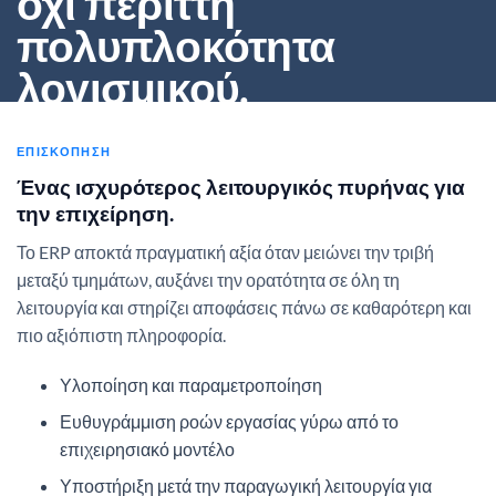
όχι περιττή
πολυπλοκότητα
λογισμικού.
Η CloudOn βοηθά ομάδες να υλοποιούν, να παραμετροποιούν και να
ΕΠΙΣΚΌΠΗΣΗ
υποστηρίζουν ERP περιβάλλοντα που κάνουν πωλήσεις, αποθήκη και
Ένας ισχυρότερος λειτουργικός πυρήνας για
οικονομικά πιο διαχειρίσιμα, με καθαρότερες ροές και καλύτερη καθημεριν
ορατότητα.
την επιχείρηση.
Το ERP αποκτά πραγματική αξία όταν μειώνει την τριβή
ΣΥΖΗΤΉΣΤΕ ERP
ΔΕΊΤΕ ΥΠΗΡΕΣΊΕΣ
μεταξύ τμημάτων, αυξάνει την ορατότητα σε όλη τη
λειτουργία και στηρίζει αποφάσεις πάνω σε καθαρότερη και
πιο αξιόπιστη πληροφορία.
Υλοποίηση και παραμετροποίηση
Ευθυγράμμιση ροών εργασίας γύρω από το
επιχειρησιακό μοντέλο
Υποστήριξη μετά την παραγωγική λειτουργία για