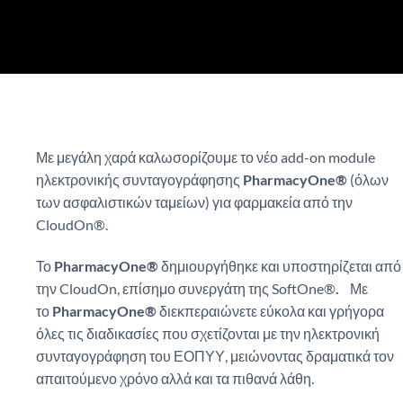
CloudOn για κάθε σύγ
εδ
Με μεγάλη χαρά καλωσορίζουμε το νέο add-on module
ηλεκτρονικής συνταγογράφησης
PharmacyOne®
(όλων
των ασφαλιστικών ταμείων) για φαρμακεία από την
CloudOn®.
Το
PharmacyOne®
δημιουργήθηκε και υποστηρίζεται από
την CloudOn, επίσημο συνεργάτη της SoftOne®
.
Με
το
PharmacyOne®
διεκπεραιώνετε εύκολα και γρήγορα
όλες τις διαδικασίες που σχετίζονται με την ηλεκτρονική
συνταγογράφηση του ΕΟΠΥΥ, μειώνοντας δραματικά τον
απαιτούμενο χρόνο αλλά και τα πιθανά λάθη.